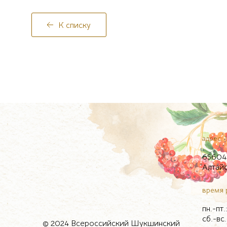
К списку
адрес:
656043
Алтайс
время 
пн.-пт
сб.-вс
© 2024 Всероссийский Шукшинский