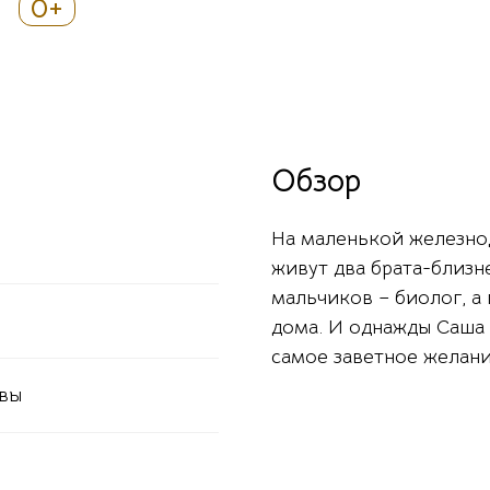
0+
Обзор
На маленькой железно
живут два брата-близн
мальчиков – биолог, а 
дома. И однажды Саша
самое заветное желани
евы