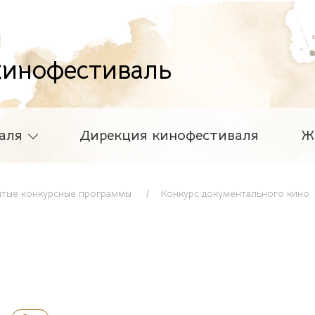
й
инофестиваль
аля
Дирекция кинофестиваля
Ж
ытые конкурсные программы
Конкурс документального кино