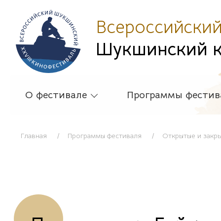
Всероссийски
Шукшинский к
О фестивале
Программы фестив
Главная
Программы фестиваля
Открытые и закр