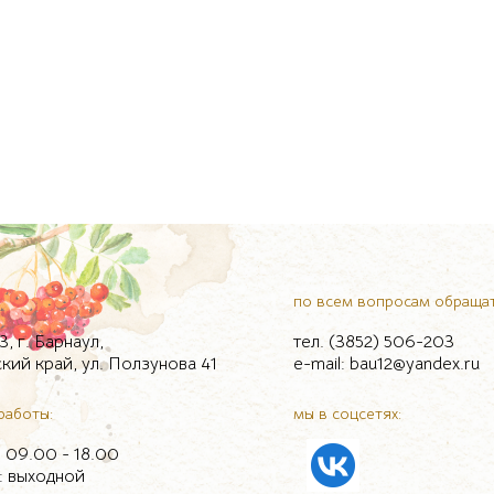
по всем вопросам обращат
, г. Барнаул,
тел. (3852) 506-203
кий край, ул. Ползунова 41
e-mail: bau12@yandex.ru
работы:
мы в соцсетях:
.: 09.00 - 18.00
.: выходной