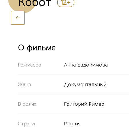
Кобот
12+
О фильме
Режиссер
Анна Евдокимова
Жанр
Документальный
В ролях
Григорий Ример
Страна
Россия