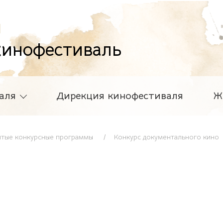
й
инофестиваль
аля
Дирекция кинофестиваля
Ж
ытые конкурсные программы
Конкурс документального кино